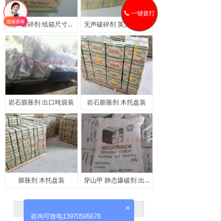
一键拨打
끅
无声破碎剂 纸箱尺寸近照
无声破碎剂 英文纸箱定制
岩石膨胀剂 出口吨袋装
岩石膨胀剂 木托盘装
膨胀剂 木托盘装
穿山甲 静态爆破剂 出口贴牌定制
×
上一页
1
/
2
下一页
咨询可致电13970595678