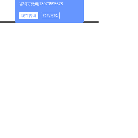
咨询可致电13970595678
现在咨询
稍后再说
Loaded
:
Progress
:
Mute
0%
0%
萍乡市云游科技新材料有限公司
无声破碎剂,认准20年老厂家,曾获萍乡市知名商标
扫一扫
电脑端
넡
网站
联系我
友情链接：
无声破碎剂
滤波器
岩石膨胀剂价格
静态破石剂生产厂家
斗士提升机
岩石膨胀剂阿里巴巴店铺
真空搅拌机
0799-3412456
手机：
13970595678
赣ICP备16004883号-3
赣公网安备36031302000116号