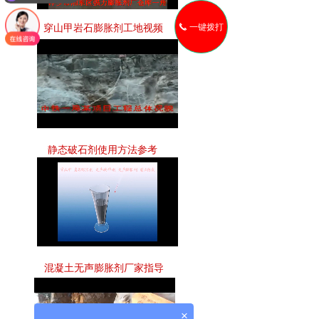
Loaded
:
Progress
:
Mute
0%
0%
一键拨打
끅
穿山甲岩石膨胀剂工地视频
Loaded
:
Progress
:
Mute
0%
0%
静态破石剂使用方法参考
Loaded
:
Progress
:
Mute
0%
0%
混凝土无声膨胀剂厂家指导
×